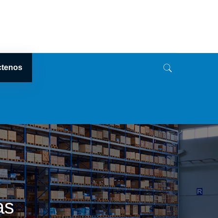
ctenos
as