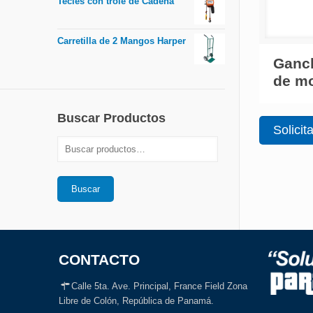
Tecles con trole de Cadena
Carretilla de 2 Mangos Harper
Ganch
de m
Buscar Productos
Solicit
Buscar
CONTACTO
Calle 5ta. Ave. Principal, France Field Zona
Libre de Colón, República de Panamá.