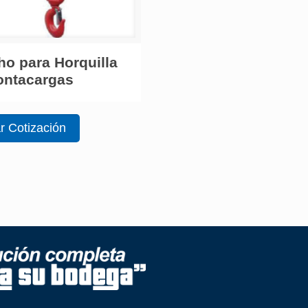
o para Horquilla
ontacargas
ar Cotización