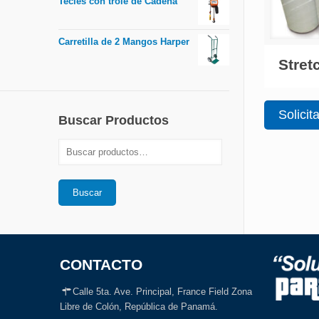
Tecles con trole de Cadena
Carretilla de 2 Mangos Harper
Stret
Solicit
Buscar Productos
Buscar
CONTACTO
Calle 5ta. Ave. Principal, France Field Zona
Libre de Colón, República de Panamá.