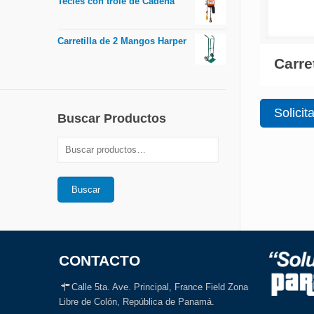
Tecles con trole de Cadena
Carretilla de 2 Mangos Harper
Carre
Solicit
Buscar Productos
Buscar
CONTACTO
Calle 5ta. Ave. Principal, France Field Zona
Libre de Colón, República de Panamá.