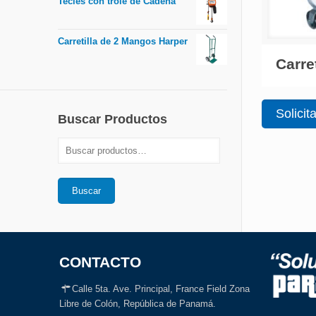
Tecles con trole de Cadena
Carretilla de 2 Mangos Harper
Carre
Solicit
Buscar Productos
Buscar
CONTACTO
Calle 5ta. Ave. Principal, France Field Zona
Libre de Colón, República de Panamá.