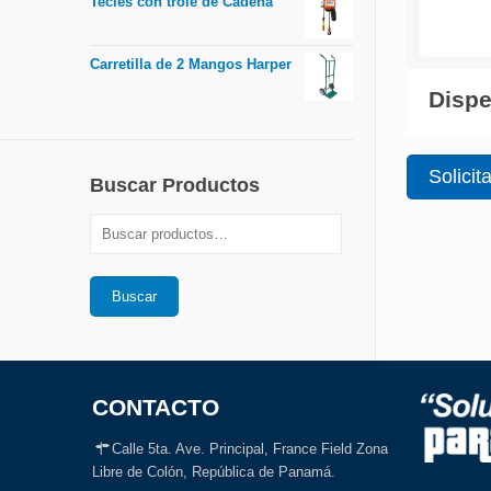
Tecles con trole de Cadena
Carretilla de 2 Mangos Harper
Dispe
Solicit
Buscar Productos
Buscar
CONTACTO
Calle 5ta. Ave. Principal, France Field Zona
Libre de Colón, República de Panamá.