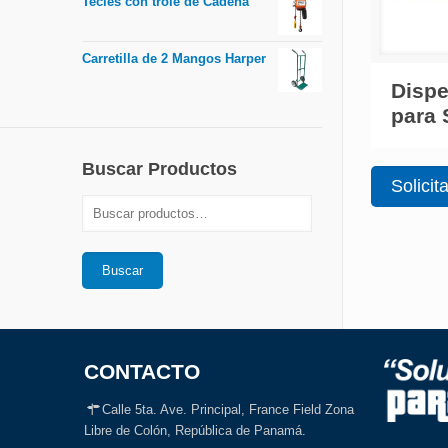
Tecles con trole de Cadena
Carretilla de 2 Mangos Harper
Disp
para 
Buscar Productos
Solicit
Buscar
CONTACTO
Calle 5ta. Ave. Principal, France Field Zona
Libre de Colón, República de Panamá.