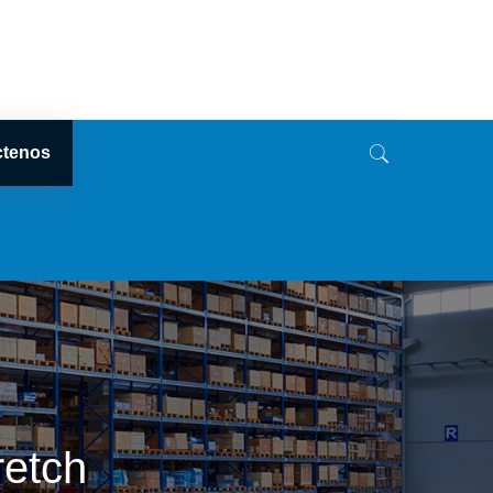
ctenos
retch