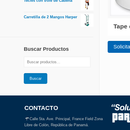
Tecles con trole de Cadena
Carretilla de 2 Mangos Harper
Tape 
Solicit
Buscar Productos
Buscar
CONTACTO
Calle 5ta. Ave. Principal, France Field Zona
Libre de Colón, República de Panamá.