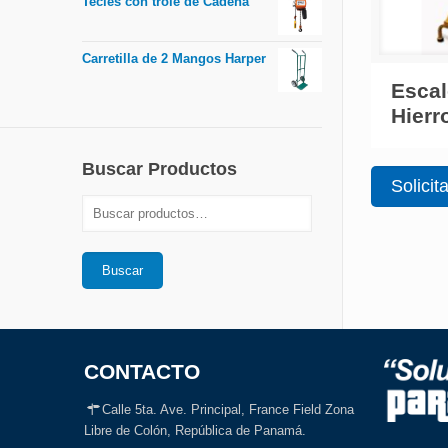
Tecles con trole de Cadena
Carretilla de 2 Mangos Harper
Escal
Hierr
Buscar Productos
Solicit
Buscar
CONTACTO
Calle 5ta. Ave. Principal, France Field Zona
Libre de Colón, República de Panamá.