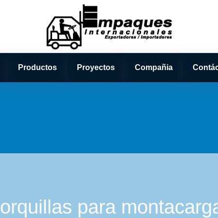
Productos
Proyectos
Compañia
Contá
orquillas para montacarg