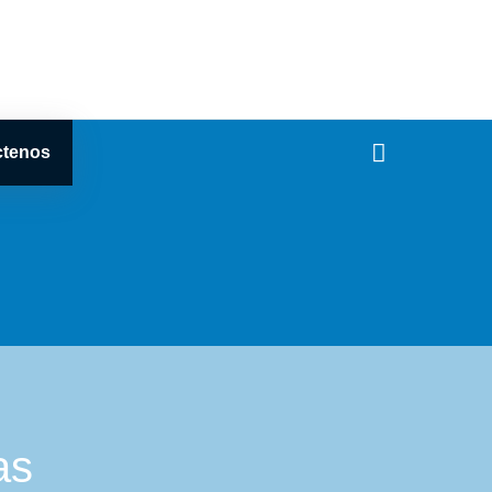
ctenos
as