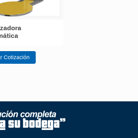
izadora
mática
ar Cotización