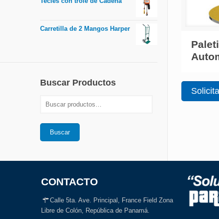
Tecles con trole de Cadena
Carretilla de 2 Mangos Harper
Palet
Auto
Buscar Productos
Solicit
Buscar
CONTACTO
Calle 5ta. Ave. Principal, France Field Zona
Libre de Colón, República de Panamá.