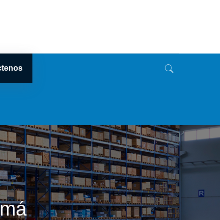
ctenos
amá