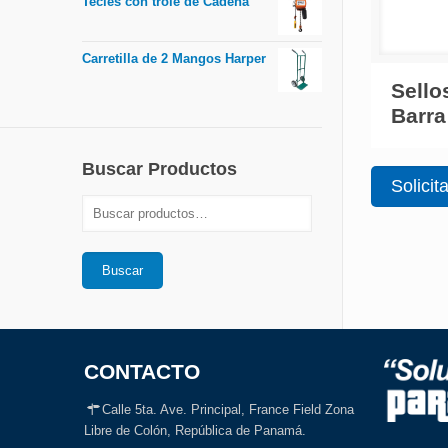
Tecles con trole de Cadena
Carretilla de 2 Mangos Harper
Sello
Barra
Buscar Productos
Solicit
Buscar
CONTACTO
Calle 5ta. Ave. Principal, France Field Zona
Libre de Colón, República de Panamá.