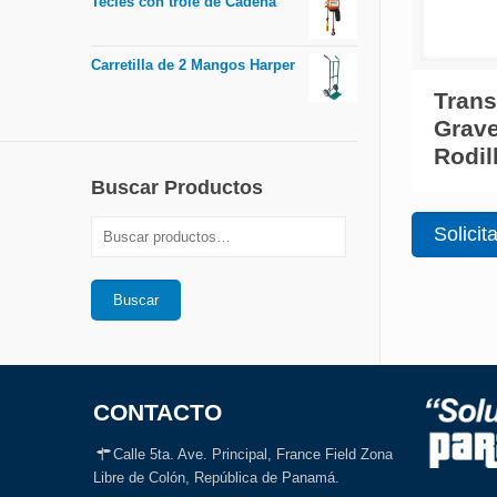
Tecles con trole de Cadena
Carretilla de 2 Mangos Harper
Trans
Grave
Rodil
Buscar Productos
Solicit
Buscar
CONTACTO
Calle 5ta. Ave. Principal, France Field Zona
Libre de Colón, República de Panamá.