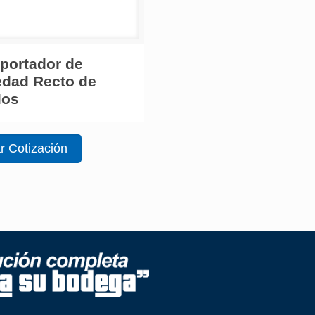
portador de
dad Recto de
los
ar Cotización