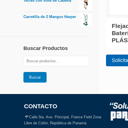
Tecles con trole de Cadena
Carretilla de 2 Mangos Harper
Fleja
Bater
PLÁS
Buscar Productos
Solicit
Buscar
CONTACTO
Calle 5ta. Ave. Principal, France Field Zona
Libre de Colón, República de Panamá.