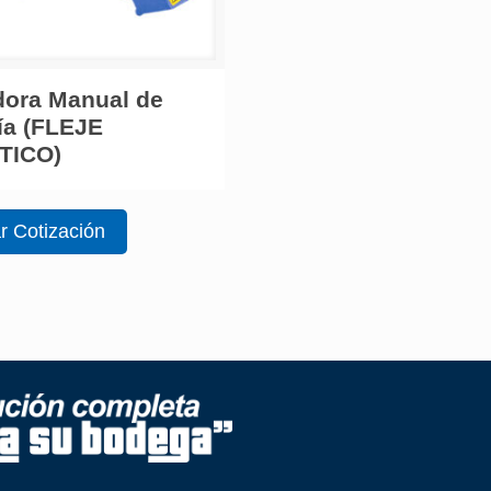
dora Manual de
ía (FLEJE
TICO)
ar Cotización