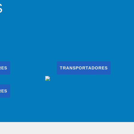
S
RES
TRANSPORTADORES
RES