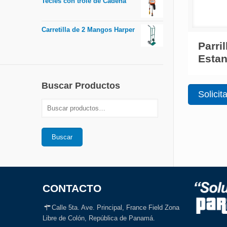
Tecles con trole de Cadena
Carretilla de 2 Mangos Harper
Parri
Estan
Buscar Productos
Solicit
Buscar
CONTACTO
Calle 5ta. Ave. Principal, France Field Zona
Libre de Colón, República de Panamá.