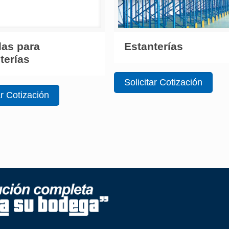
llas para
Estanterías
terías
Solicitar Cotización
ar Cotización