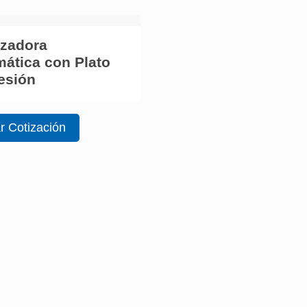
izadora
ática con Plato
esión
ar Cotización